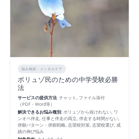
悩み相談・メンタルケア
ボリュゾ民のための中学受験必勝
法
サービスの提供方法
: チャット, ファイル添付
（PDF・Word等）
解決できるお悩み種別
: ボリュゾから抜けれない, ワ
ンオペ伴走, 仕事と伴走の両立, 伴走する時間がない,
併願パターン・併願戦略, 志望校対策, 志望校選び, 成
績の伸び悩み