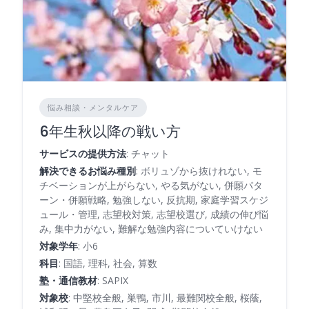
悩み相談・メンタルケア
6年生秋以降の戦い方
サービスの提供方法
: チャット
解決できるお悩み種別
: ボリュゾから抜けれない, モ
チベーションが上がらない, やる気がない, 併願パタ
ーン・併願戦略, 勉強しない, 反抗期, 家庭学習スケジ
ュール・管理, 志望校対策, 志望校選び, 成績の伸び悩
み, 集中力がない, 難解な勉強内容についていけない
対象学年
: 小6
科目
: 国語, 理科, 社会, 算数
塾・通信教材
: SAPIX
対象校
: 中堅校全般, 巣鴨, 市川, 最難関校全般, 桜蔭,