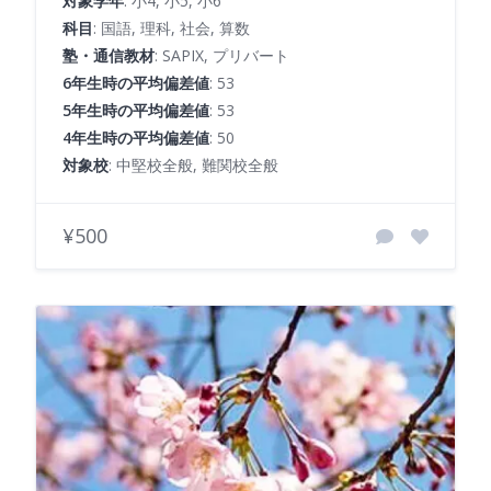
対象学年
: 小4, 小5, 小6
科目
: 国語, 理科, 社会, 算数
塾・通信教材
: SAPIX, プリバート
6年生時の平均偏差値
: 53
5年生時の平均偏差値
: 53
4年生時の平均偏差値
: 50
対象校
: 中堅校全般, 難関校全般
¥500