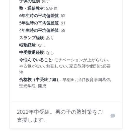
子供の性別
: 男子
塾・通信教材
: SAPIX
6年生時の平均偏差値
: 65
5年生時の平均偏差値
: 61
4年生時の平均偏差値
: 58
スランプ経験
: あり
転塾経験
: なし
中受撤退経験
: なし
今悩んでいること
: モチベーションが上がらない,
やる気がない, 勉強しない, 家庭教師や個別の必要
性
合格校（中受終了組）
: 早稲田, 渋谷教育学園幕張,
聖光学院, 開成
2022年中受組。男の子の塾対策をご
支援します。